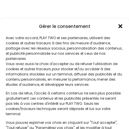
Gérer le consentement
Ces articles pourraient
vous intéresser
Avec votre accord, PLAY TWO et ses partenaires, utilisent des
cookies et autres traceurs à des fins de mesure d’audience,
partage avec les réseaux sociaux, personnalisation des contenus,
et publicité personnalisée sur nos services et ceux de nos
partenaires.
Vous avez aussi le choix d'accepter ou de refuser l’utilisation de
cookies et autres traceurs pour stocker et/ou accéder à des
informations stockées sur un terminal, diffuser des publicités et du
contenu personnalisés, en mesurer la performance, mener des
études d’audience, et développer leurs services.
En cas de refus, l'accès à certains contenus ne sera plus possible
gratuitement. Les contenus et les publicités présentés ne seront
pas liés à vos centres d'intérêt sur PLAY TWO. Seuls les
cookies/traceurs techniques seront déposés et lus sur votre
terminal.
Naza part à la recherche de son
assistant manager avec HelloWork
Vous pouvez exprimer vos choix en cliquant sur "Tout accepter",
17 Avr 2026
"Tout refuser" ou "Paramétrez vos choix", et les modifier à tout